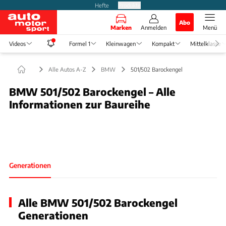
Hefte
Produkte
Abo
Marken
Anmelden
Menü
Videos
Formel 1
Kleinwagen
Kompakt
Mittelklasse
Alle Autos A-Z
BMW
501/502 Barockengel
BMW 501/502 Barockengel – Alle
Informationen zur Baureihe
Foto: BMW
Slide 1 von 1: Bild - Bild 1
Generationen
Alle BMW 501/502 Barockengel
Generationen