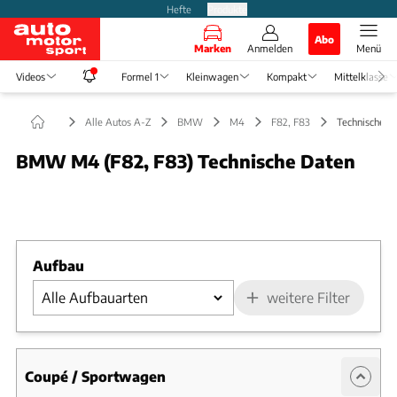
Hefte
Produkte
Abo
Marken
Anmelden
Menü
Videos
Formel 1
Kleinwagen
Kompakt
Mittelklasse
Alle Autos A-Z
BMW
M4
F82, F83
Technische D
BMW M4 (F82, F83) Technische Daten
Foto: Medin-DB
Slide 1 von 1: Bild - Bild 1
Aufbau
weitere Filter
Coupé / Sportwagen