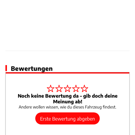
BMW M4 Cabriolet (2016 – 2017)
Antrieb
Super Plus
Hubraum
2.979 cm³
Leistung
331 kW / 450 PS
Preis
86.090 €
Technische Daten
Vergleich
BMW M4 Cabriolet (2017 – 2018)
Bewertungen
Antrieb
Super Plus
Hubraum
2.979 cm³
Leistung
317 kW / 431 PS
Preis
85.500 €
Noch keine Bewertung da – gib doch deine
Meinung ab!
Technische Daten
Vergleich
Andere wollen wissen, wie du dieses Fahrzeug findest.
BMW M4 Cabriolet (2017 – 2018)
Erste Bewertung abgeben
Antrieb
Super Plus
Hubraum
2.979 cm³