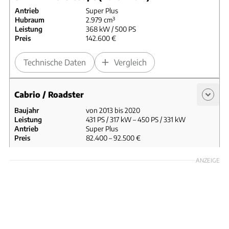
Antrieb
Super Plus
Hubraum
2.979 cm³
Leistung
368 kW / 500 PS
Preis
142.600 €
Technische Daten
Vergleich
Cabrio / Roadster
Baujahr
von 2013 bis 2020
Leistung
431 PS / 317 kW – 450 PS / 331 kW
Antrieb
Super Plus
Preis
82.400 – 92.500 €
BMW M4 Cabriolet (2013 – 2017)
ANZEIGE
Antrieb
Super Plus
Hubraum
2.979 cm³
Leistung
317 kW / 431 PS
Preis
82.400 €
Technische Daten
Vergleich