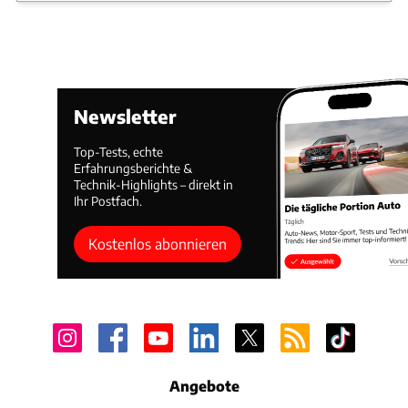
Leistung
331 kW / 450 PS
Preis
89.690 €
Technische Daten
Vergleich
BMW M4 Cabriolet (2018 – 2019)
Newsletter
Antrieb
Super Plus
Hubraum
2.979 cm³
Top-Tests, echte
Leistung
317 kW / 431 PS
Erfahrungsberichte &
Preis
85.700 €
Technik-Highlights – direkt in
Ihr Postfach.
Technische Daten
Vergleich
Kostenlos abonnieren
BMW M4 Cabriolet (2018 – 2020)
Antrieb
Super Plus
Hubraum
2.979 cm³
Leistung
331 kW / 450 PS
Preis
92.500 €
Technische Daten
Angebote
Vergleich