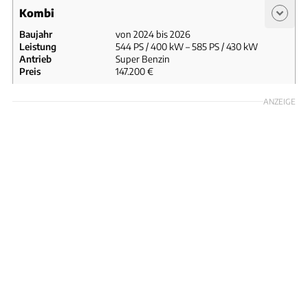
Kombi
Baujahr
von 2024 bis 2026
Leistung
544 PS / 400 kW – 585 PS / 430 kW
Antrieb
Super Benzin
Preis
147.200 €
BMW M5 Touring (2024 – 2026)
ANZEIGE
Antrieb
Super Benzin
Hubraum
4.395 cm³
Leistung
430 kW / 585 PS
Preis
147.200 €
Technische Daten
Vergleich
BMW M5 Touring (ab 2026)
Antrieb
Super Benzin
Hubraum
4.395 cm³
Leistung
400 kW / 544 PS
Preis
147.200 €
Technische Daten
Vergleich