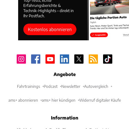
Top-Tests, echte
Erfahrungsberichte &
Technik-Highlights – direkt in
Ihr Postfach.
Kostenlos abonnieren
Angebote
Fahrtrainings
Podcast
Newsletter
Autovergleich
ams+ abonnieren
ams+ hier kündigen
Widerruf digitaler Käufe
Information