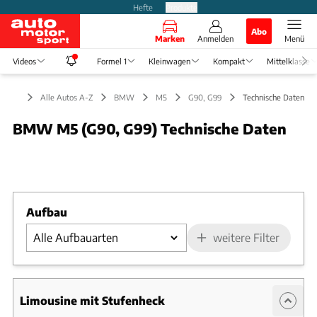
Hefte
Produkte
Abo
Marken
Anmelden
Menü
Videos
Formel 1
Kleinwagen
Kompakt
Mittelklasse
Alle Autos A-Z
BMW
M5
G90, G99
Technische Daten
BMW M5 (G90, G99) Technische Daten
Foto: Medien-DB
Slide 1 von 1: Bild - Bild 1
Aufbau
weitere Filter
Limousine mit Stufenheck