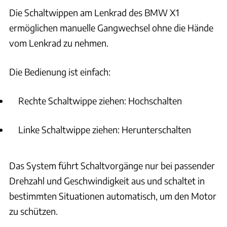
Die Schaltwippen am Lenkrad des BMW X1
Komfort & Innenraum
120 FAQS
ermöglichen manuelle Gangwechsel ohne die Hände
vom Lenkrad zu nehmen.
Motor & Antrieb
88 FAQS
Die Bedienung ist einfach:
Wie funktionieren die Schaltwippen am Lenkrad im BMW X1?
Rechte Schaltwippe ziehen: Hochschalten
Wie funktioniert der automatische Schaltvorgang beim BMW
X1?
Linke Schaltwippe ziehen: Herunterschalten
Wie funktioniert der temporäre Manuellbetrieb beim BMW X1
Automatikgetriebe?
Das System führt Schaltvorgänge nur bei passender
Wie funktioniert der dauerhafte Manuellbetrieb beim BMW
Drehzahl und Geschwindigkeit aus und schaltet in
X1 Automatikgetriebe?
bestimmten Situationen automatisch, um den Motor
zu schützen.
Wie funktioniert der erweiterte Modus des Steptronic
Getriebes im BMW X1?