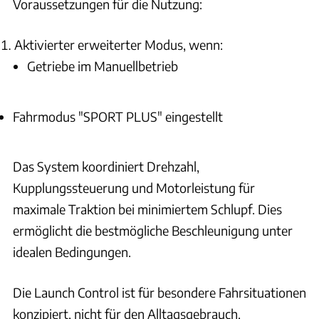
Voraussetzungen für die Nutzung:
Wann und wie nutze ich den LOW-Modus im BMW X1?
Aktivierter erweiterter Modus, wenn:
Wie aktiviere ich den LOW-Modus im BMW X1?
Getriebe im Manuellbetrieb
Wie deaktiviere ich den LOW-Modus im BMW X1?
Fahrmodus "SPORT PLUS" eingestellt
Was ist das Sportprogramm beim BMW X1 und wie
funktioniert es?
Das System koordiniert Drehzahl,
Kupplungssteuerung und Motorleistung für
Notfall & Pannenhilfe
98 FAQS
maximale Traktion bei minimiertem Schlupf. Dies
Räder & Reifen
ermöglicht die bestmögliche Beschleunigung unter
71 FAQS
idealen Bedingungen.
Sicherheit & Assistenzsysteme
486 FAQS
Die Launch Control ist für besondere Fahrsituationen
Start & Zugang
99 FAQS
konzipiert, nicht für den Alltagsgebrauch.