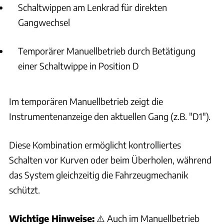
um Kraftstoff zu sparen?
Schaltwippen am Lenkrad für direkten
Gangwechsel
Wie kann ich beim BMW X1 Energie sparen und
Komfortfunktionen effizient nutzen?
Temporärer Manuellbetrieb durch Betätigung
einer Schaltwippe in Position D
Was ist die Adaptive Rekuperation beim BMW X1 und wie
nutze ich sie?
Im temporären Manuellbetrieb zeigt die
Wie funktioniert die Auto Start Stopp Funktion im BMW X1?
Instrumentenanzeige den aktuellen Gang (z.B. "D1").
Wie kann ich den Kraftstoffverbrauch im BMW X1 durch
Abschalten nicht benötigter Funktionen reduzieren?
Diese Kombination ermöglicht kontrolliertes
Schalten vor Kurven oder beim Überholen, während
Wie funktioniert die Adaptive Rekuperation im BMW X1?
das System gleichzeitig die Fahrzeugmechanik
schützt.
Wie kann ich die Adaptive Rekuperation im BMW X1
aktivieren oder deaktivieren?
Wichtige Hinweise:
⚠️ Auch im Manuellbetrieb