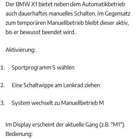
Temperaturen im BMW X1?
Der BMW X1 bietet neben dem Automatikbetrieb
auch dauerhaftes manuelles Schalten. Im Gegensatz
Wie viel AdBlue muss ich beim BMW X1 nachfüllen, wenn die
zum temporären Manuellbetrieb bleibt dieser aktiv,
Reserveanzeige erscheint?
bis er bewusst beendet wird.
Wie kann ich die AdBlue-Nachfüllmenge im BMW X1 anzeigen
lassen?
Aktivierung:
Was passiert nach dem Einfüllen von AdBlue
Sportprogramm S wählen
(Reduktionsmittel) im BMW X1?
Eine Schaltwippe am Lenkrad ziehen
Wie funktioniert die elektronische Motorölstand-
Überwachung im BMW X1?
System wechselt zu Manuellbetrieb M
Wie führe ich eine Detailmessung des Motorölstands im BMW
X1 durch?
Im Display erscheint der aktuelle Gang (z.B. "M1").
Was bedeuten die Warnleuchten für Emissionen im BMW X1?
Bedienung: