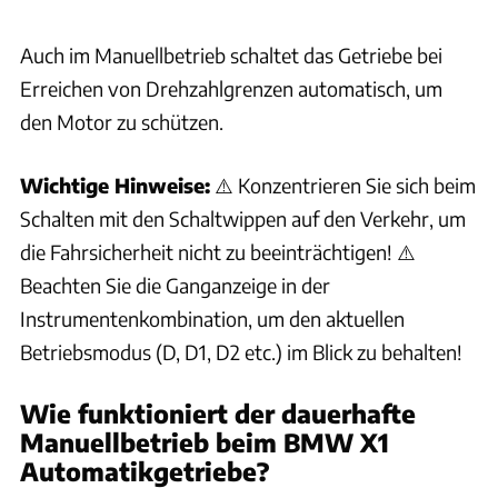
Kraftstoffqualität ist empfohlen?
Auch im Manuellbetrieb schaltet das Getriebe bei
Welche Mindestqualität an Kraftstoff benötigt der BMW X1
Erreichen von Drehzahlgrenzen automatisch, um
mit Benzinmotor?
den Motor zu schützen.
Welchen Dieselkraftstoff kann ich für meinen BMW X1
verwenden?
Wichtige Hinweise:
⚠️ Konzentrieren Sie sich beim
Schalten mit den Schaltwippen auf den Verkehr, um
Wie funktioniert das BluePerformance-System mit AdBlue im
die Fahrsicherheit nicht zu beeinträchtigen! ⚠️
BMW X1 Diesel?
Beachten Sie die Ganganzeige in der
Instrumentenkombination, um den aktuellen
Wie kann ich den AdBlue-Füllstand im BMW X1 überprüfen
und die benötigte Nachfüllmenge anzeigen lassen?
Betriebsmodus (D, D1, D2 etc.) im Blick zu behalten!
Was bedeutet die Meldung "AdBlue am Minimum" im BMW
Wie funktioniert der dauerhafte
X1?
Manuellbetrieb beim BMW X1
Automatikgetriebe?
Wie funktioniert die AdBlue-Befüllung bei niedrigen