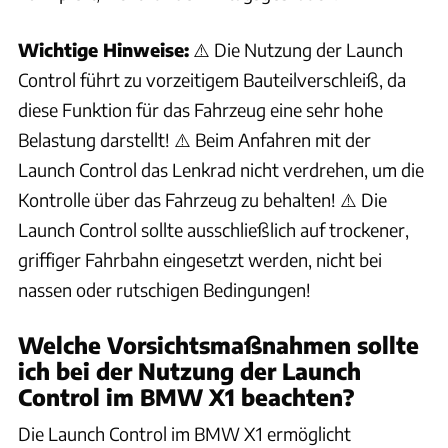
Stauraum & Transport
Wichtige Hinweise:
⚠️ Die Nutzung der Launch
79 FAQS
Control führt zu vorzeitigem Bauteilverschleiß, da
Türen, Fenster & Spiegel
48 FAQS
diese Funktion für das Fahrzeug eine sehr hohe
Belastung darstellt! ⚠️ Beim Anfahren mit der
Wartung & Pflege
86 FAQS
Launch Control das Lenkrad nicht verdrehen, um die
Kontrolle über das Fahrzeug zu behalten! ⚠️ Die
Launch Control sollte ausschließlich auf trockener,
griffiger Fahrbahn eingesetzt werden, nicht bei
nassen oder rutschigen Bedingungen!
Welche Vorsichtsmaßnahmen sollte
ich bei der Nutzung der Launch
Control im BMW X1 beachten?
Die Launch Control im BMW X1 ermöglicht