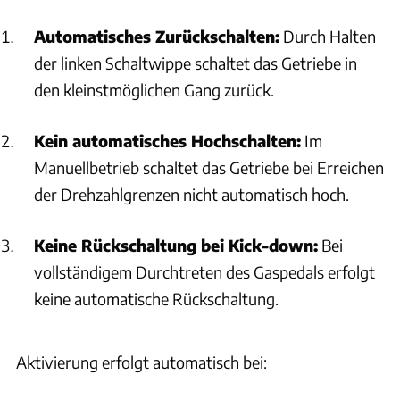
Wie kann ich den Motor im BMW X1 manuell abstellen, wenn
die Auto Start-Stop-Funktion nicht aktiviert wurde?
Automatisches Zurückschalten:
Durch Halten
der linken Schaltwippe schaltet das Getriebe in
Was bedeutet die Anzeige der Auto Start Stopp Funktion in
den kleinstmöglichen Gang zurück.
der Instrumentenkombination des BMW X1?
Kein automatisches Hochschalten:
Im
Wann schaltet sich der Motor beim BMW X1 mit Auto Start
Stopp Funktion nicht automatisch ab?
Manuellbetrieb schaltet das Getriebe bei Erreichen
der Drehzahlgrenzen nicht automatisch hoch.
Wie kann ich die Auto Start Stopp Funktion im BMW X1 ohne
Mild-Hybrid-Technologie über das iDrive-System
deaktivieren?
Keine Rückschaltung bei Kick-down:
Bei
vollständigem Durchtreten des Gaspedals erfolgt
Wie funktioniert die Einfahrphase beim BMW X1?
keine automatische Rückschaltung.
Wie erfolgt die richtige Einfahrphase für Motor, Getriebe und
Achsgetriebe beim BMW X1?
Aktivierung erfolgt automatisch bei: