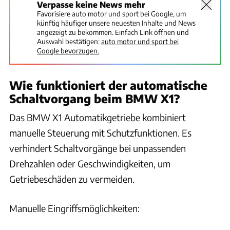
Verpasse keine News mehr
reduzieren?
Favorisiere auto motor und sport bei Google, um
künftig häufiger unsere neuesten Inhalte und News
angezeigt zu bekommen. Einfach Link öffnen und
Wie beeinflusst unnötiges Ladegut den Kraftstoffverbrauch
Auswahl bestätigen:
auto motor und sport bei
im BMW X1?
Google bevorzugen.
Wie beeinflusst ein geöffnetes Glasdach den
Wie funktioniert der automatische
Kraftstoffverbrauch beim BMW X1?
Schaltvorgang beim BMW X1?
Wie sollte ich den Motor meines BMW X1 nach dem Kaltstart
Das BMW X1 Automatikgetriebe kombiniert
behandeln?
manuelle Steuerung mit Schutzfunktionen. Es
verhindert Schaltvorgänge bei unpassenden
Wie kann ich beim BMW X1 durch vorausschauendes Fahren
Kraftstoff sparen?
Drehzahlen oder Geschwindigkeiten, um
Getriebeschäden zu vermeiden.
Wie kann ich beim BMW X1 durch niedrige Drehzahlen
Kraftstoff sparen?
Manuelle Eingriffsmöglichkeiten:
Wie kann ich den Schubbetrieb im BMW X1 optimal nutzen,