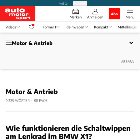
Hefte
Produkte
Abo
Marken
Anmelden
Menü
Videos
Formel 1
Kleinwagen
Kompakt
Mittelklasse
Motor & Antrieb
88 FAQS
Beleuchtung & Sicht
112 FAQS
Motor & Antrieb
Displays & Instrumente
212 FAQS
9.225
WÖRTER
•
88
FAQS
Entertainment & Konnektivität
128 FAQS
Wie funktionieren die Schaltwippen
Fahrdynamik & Fahrwerk
64 FAQS
am Lenkrad im BMW X1?