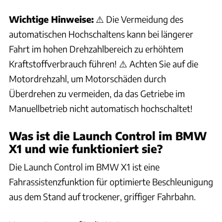
Wichtige Hinweise:
⚠️ Die Vermeidung des
Wie funktioniert der Abgaspartikelfilter im BMW X1?
automatischen Hochschaltens kann bei längerer
Fahrt im hohen Drehzahlbereich zu erhöhtem
Wie lege ich die Wählhebelposition D, N oder R im BMW X1
ein?
Kraftstoffverbrauch führen! ⚠️ Achten Sie auf die
Motordrehzahl, um Motorschäden durch
Was bedeuten die Anzeichen während der Reinigung des
Überdrehen zu vermeiden, da das Getriebe im
Abgaspartikelfilters im BMW X1?
Manuellbetrieb nicht automatisch hochschaltet!
Wie kann ich meinen BMW X1 ohne eigenen Antrieb rollen
Was ist die Launch Control im BMW
lassen?
X1 und wie funktioniert sie?
Wie lege ich die Wählhebelposition N (Neutral) im BMW X1 ein
Die Launch Control im BMW X1 ist eine
und was muss ich dabei beachten?
Fahrassistenzfunktion für optimierte Beschleunigung
aus dem Stand auf trockener, griffiger Fahrbahn.
Was ist die Kick-down-Funktion beim BMW X1 und wie wird
sie verwendet?