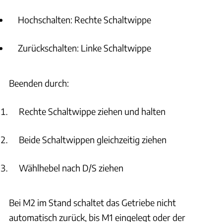
Was ist der Tiefschlafmodus beim BMW X1 und wann sollte
Hochschalten: Rechte Schaltwippe
ich ihn nutzen?
Zurückschalten: Linke Schaltwippe
Was ist die Mild-Hybrid-Technologie im BMW X1?
Wie funktionieren die ECO-Lichtfunktion und der Efficient
Beenden durch:
Mode im BMW X1?
Rechte Schaltwippe ziehen und halten
Wie funktioniert das Steptronic Getriebe im BMW X1?
Beide Schaltwippen gleichzeitig ziehen
Was ist der Joystick beim Steptronic Getriebe im BMW X1?
Wählhebel nach D/S ziehen
Wie funktioniert die Auto Start Stopp Funktion im BMW X1?
Wie schalte ich die verschiedenen Fahrstufen im BMW X1 ein?
Bei M2 im Stand schaltet das Getriebe nicht
automatisch zurück, bis M1 eingelegt oder der