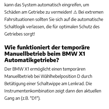
kann das System automatisch eingreifen, um
Was ist das Segeln beim BMW X1 und wie funktioniert es?
Schäden am Getriebe zu vermeiden! ⚠️ Bei extremen
Wie funktioniert das Segeln (effizientes Rollen) im BMW X1?
Fahrsituationen sollten Sie sich auf die automatische
Schaltlogik verlassen, die für optimalen Schutz des
Wie nutze ich die Segelfunktion im BMW X1 optimal?
Getriebes sorgt!
Welche Voraussetzungen müssen für die Segelfunktion im
Wie funktioniert der temporäre
BMW X1 erfüllt sein?
Manuellbetrieb beim BMW X1
Automatikgetriebe?
Wie funktioniert das Segeln mit Schaltwippen im BMW X1?
Der BMW X1 ermöglicht einen temporären
Manuellbetrieb bei Wählhebelposition D durch
Welche Grenzen hat das Efficient Mode-System im BMW X1?
Betätigung einer Schaltwippe am Lenkrad. Die
Wie funktioniert der Efficient Mode im BMW X1 und was ist
Instrumentenkombination zeigt dann den aktuellen
die Bonusreichweite?
Gang an (z.B. "D1").
Wie kann ich die Einstellungen im Efficient Mode meines