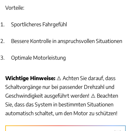
Vorteile:
Was ist die Launch Control im BMW X1 und wie funktioniert
sie?
Sportlicheres Fahrgefühl
Welche Vorsichtsmaßnahmen sollte ich bei der Nutzung der
Bessere Kontrolle in anspruchsvollen Situationen
Launch Control im BMW X1 beachten?
Wann und unter welchen Bedingungen kann ich die Launch
Optimale Motorleistung
Control im BMW X1 nutzen?
Wichtige Hinweise:
⚠️ Achten Sie darauf, dass
Wie aktiviere und nutze ich die Launch Control im BMW X1?
Schaltvorgänge nur bei passender Drehzahl und
Wie funktioniert der SPORT BOOST im BMW X1?
Geschwindigkeit ausgeführt werden! ⚠️ Beachten
Sie, dass das System in bestimmten Situationen
Welche Auswirkungen haben hohe Lasten und
automatisch schaltet, um den Motor zu schützen!
Außentemperaturen auf den BMW X1?
Wie kann ich den Kraftstoffverbrauch meines BMW X1