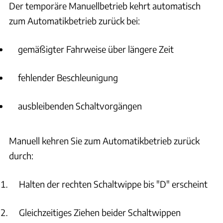
BMW X1 zurücksetzen?
Der temporäre Manuellbetrieb kehrt automatisch
zum Automatikbetrieb zurück bei:
Was ist der Effizienztrainer im BMW X1 und wie funktioniert
er?
gemäßigter Fahrweise über längere Zeit
Wie funktioniert die Effizienzbewertung im BMW X1?
fehlender Beschleunigung
Was bedeutet die Emissionswarnung im BMW X1 und wie
sollte ich reagieren?
ausbleibenden Schaltvorgängen
Was bedeutet die reduzierte Antriebsleistung beim BMW X1?
Manuell kehren Sie zum Automatikbetrieb zurück
durch:
Wie funktioniert die adaptive Rekuperation im BMW X1?
Halten der rechten Schaltwippe bis "D" erscheint
Welche Kraftstoffanpassungen gibt es für den BMW X1 je
nach Jahreszeit?
Gleichzeitiges Ziehen beider Schaltwippen
Welches Benzin benötigt der BMW X1 und welche