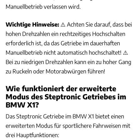
Wie lege ich die Wählhebelposition P im BMW X1 ein?
Manuellbetrieb verlassen wird.
Warum steht bei meinem BMW X1 mit Benzinmotor nicht
Wichtige Hinweise:
⚠️ Achten Sie darauf, dass bei
sofort die volle Leistung zur Verfügung?
hohen Drehzahlen ein rechtzeitiges Hochschalten
erforderlich ist, da das Getriebe im dauerhaften
Was muss ich beim Starten eines BMW X1 mit Dieselmotor bei
kalten Temperaturen beachten?
Manuellbetrieb nicht automatisch hochschaltet! ⚠️
Bei zu niedrigen Drehzahlen kann ein zu hoher Gang
Wie wird die reduzierte Antriebsleistung im BMW X1 wieder
zu Ruckeln oder Motorabwürgen führen!
aufgehoben?
Wie funktioniert der erweiterte
Wie kann ich den Antriebssound im BMW X1 anpassen?
Modus des Steptronic Getriebes im
BMW X1?
Wie funktioniert die Auto Start Stopp Funktion im BMW X1?
Das Steptronic Getriebe im BMW X1 bietet einen
Wann schaltet sich der Motor beim BMW X1 durch die Auto
erweiterten Modus für sportlichere Fahrweisen mit
Start Stopp Funktion automatisch ab?
drei Hauptfunktionen: