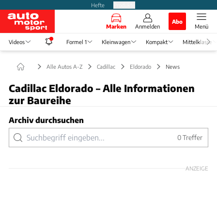
Hefte
Produkte
Abo
Marken
Anmelden
Menü
Videos
Formel 1
Kleinwagen
Kompakt
Mittelklasse
Alle Autos A-Z
Cadillac
Eldorado
News
Cadillac Eldorado – Alle Informationen
zur Baureihe
Archiv durchsuchen
0
Treffer
ANZEIGE