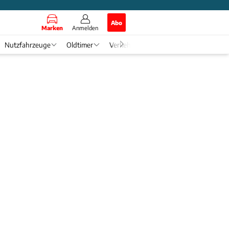
Abo
Marken
Anmelden
Nutzfahrzeuge
Oldtimer
Verkehr
Tech & Zukunft
Auto