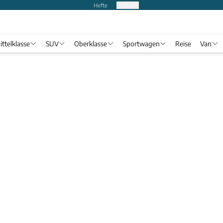
Hefte
Produkte
ittelklasse
SUV
Oberklasse
Sportwagen
Reise
Van