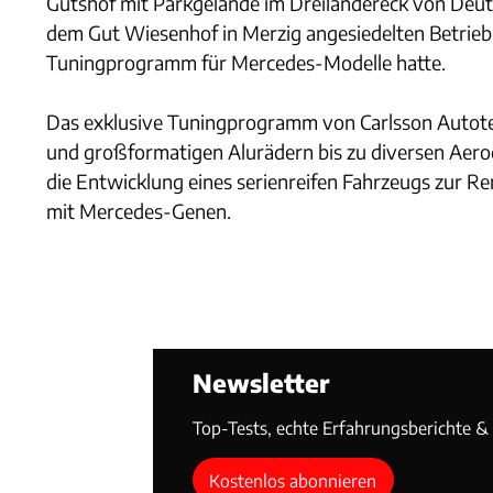
Gutshof mit Parkgelände im Dreiländereck von Deu
dem Gut Wiesenhof in Merzig angesiedelten Betrieb i
Tuningprogramm für Mercedes-Modelle hatte.
Das exklusive Tuningprogramm von Carlsson Autote
und großformatigen Alurädern bis zu diversen Aero
die Entwicklung eines serienreifen Fahrzeugs zur Ren
mit Mercedes-Genen.
Newsletter
Top-Tests, echte Erfahrungsberichte & T
Kostenlos abonnieren