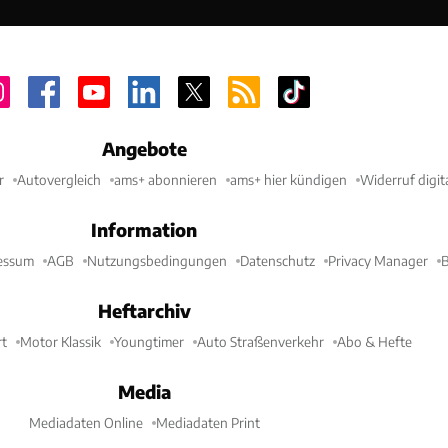
Angebote
r
Autovergleich
ams+ abonnieren
ams+ hier kündigen
Widerruf digit
Information
essum
AGB
Nutzungsbedingungen
Datenschutz
Privacy Manager
B
Heftarchiv
t
Motor Klassik
Youngtimer
Auto Straßenverkehr
Abo & Hefte
Media
Mediadaten Online
Mediadaten Print