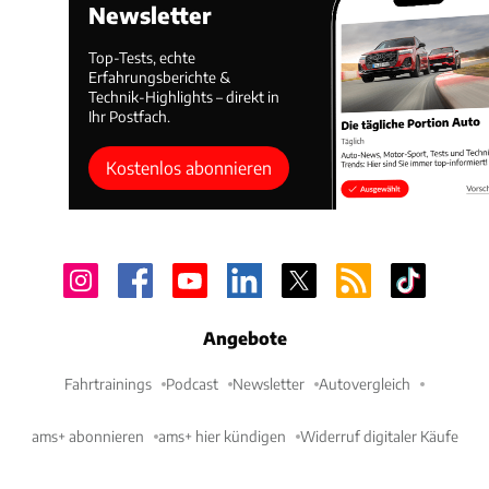
Newsletter
Top-Tests, echte
Erfahrungsberichte &
Technik-Highlights – direkt in
Ihr Postfach.
Kostenlos abonnieren
Angebote
Fahrtrainings
Podcast
Newsletter
Autovergleich
ams+ abonnieren
ams+ hier kündigen
Widerruf digitaler Käufe