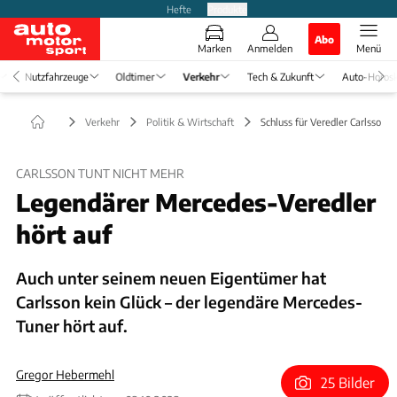
Hefte
Produkte
Abo
Marken
Anmelden
Menü
Nutzfahrzeuge
Oldtimer
Verkehr
Tech & Zukunft
Auto-Horos
Verkehr
Politik & Wirtschaft
Schluss für Veredler Carlsson
CARLSSON TUNT NICHT MEHR
Legendärer Mercedes-Veredler
hört auf
Auch unter seinem neuen Eigentümer hat
Carlsson kein Glück – der legendäre Mercedes-
Tuner hört auf.
Gregor Hebermehl
25 Bilder