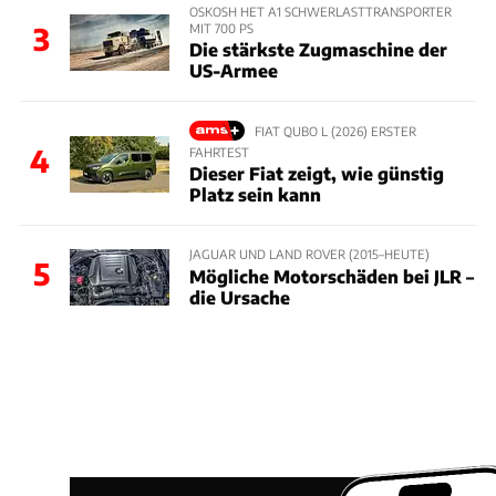
OSKOSH HET A1 SCHWERLASTTRANSPORTER
MIT 700 PS
3
Die stärkste Zugmaschine der
US-Armee
FIAT QUBO L (2026) ERSTER
4
FAHRTEST
Dieser Fiat zeigt, wie günstig
Platz sein kann
JAGUAR UND LAND ROVER (2015–HEUTE)
5
Mögliche Motorschäden bei JLR –
die Ursache