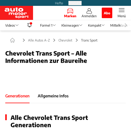
Hefte
Produkte
Abo
Marken
Anmelden
Menü
Videos
Formel 1
Kleinwagen
Kompakt
Mittelklasse
Alle Autos A-Z
Chevrolet
Trans Sport
Chevrolet Trans Sport – Alle
Informationen zur Baureihe
Foto: Bild-Archiv
Slide 1 von 1: Bild - Bild 1
Generationen
Allgemeine Infos
Alle Chevrolet Trans Sport
Generationen