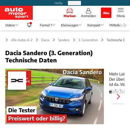
Hefte
Produkte
Abo
Marken
Anmelden
Menü
Videos
Formel 1
Kleinwagen
Kompakt
Mittelklasse
Alle Autos A-Z
Dacia
Sandero
3. Generation
Technische Dat
Dacia Sandero (3. Generation)
Technische Daten
Slide 1 von 26: Video - Dacia Sandero Tce 90 Essent
Mehr Leistu
Der überarb
ist da. Was
Modell?
mehr lese