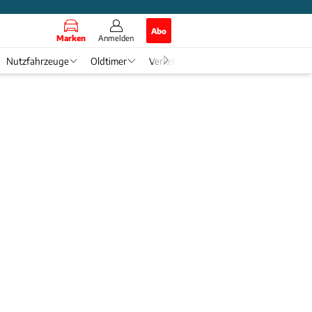
Abo
Marken
Anmelden
Nutzfahrzeuge
Oldtimer
Verkehr
Tech & Zukunft
Auto