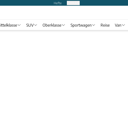
Hefte
Produkte
ittelklasse
SUV
Oberklasse
Sportwagen
Reise
Van