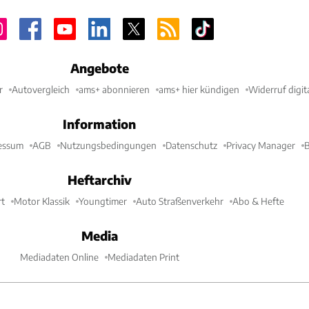
Angebote
r
Autovergleich
ams+ abonnieren
ams+ hier kündigen
Widerruf digit
Information
essum
AGB
Nutzungsbedingungen
Datenschutz
Privacy Manager
B
Heftarchiv
t
Motor Klassik
Youngtimer
Auto Straßenverkehr
Abo & Hefte
Media
Mediadaten Online
Mediadaten Print