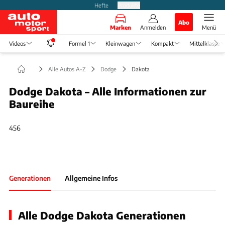
Hefte
Produkte
Abo
Marken
Anmelden
Menü
Videos
Formel 1
Kleinwagen
Kompakt
Mittelklasse
Alle Autos A-Z
Dodge
Dakota
Dodge Dakota – Alle Informationen zur
Baureihe
Slide 1 von 1: Bild - 456
456
Generationen
Allgemeine Infos
Alle Dodge Dakota Generationen