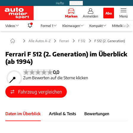
Hefte
Produkte
Abo
Marken
Anmelden
Menü
Videos
Formel 1
Kleinwagen
Kompakt
Mittelklasse
Alle Autos A-Z
Ferrari
F 512
F 512 (2. Generation)
Ferrari F 512 (2. Generation) im Überblick
(ab 1994)
0,0
Zum Bewerten auf die Sterne klicken
Fahrzeug vergleichen
Daten im Überblick
Artikel & Tests
Bewertungen