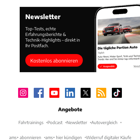
Newsletter
Top-Tests, echte
Erfahrungsberichte &
Technik-Highlights – direkt in
Ihr Postfach.
Kostenlos abonnieren
Angebote
Fahrtrainings
Podcast
Newsletter
Autovergleich
ams+ abonnieren
ams+ hier kündigen
Widerruf digitaler Käufe