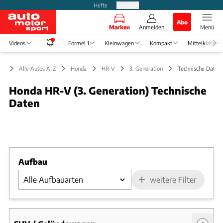
Hefte
Produkte
Abo
Marken
Anmelden
Menü
Videos
Formel 1
Kleinwagen
Kompakt
Mittelklasse
Alle Autos A-Z
Honda
HR-V
3. Generation
Technische Daten
Honda HR-V (3. Generation) Technische
Daten
Foto: Honda
Slide 1 von 1: Bild - Bild 1
Aufbau
weitere Filter