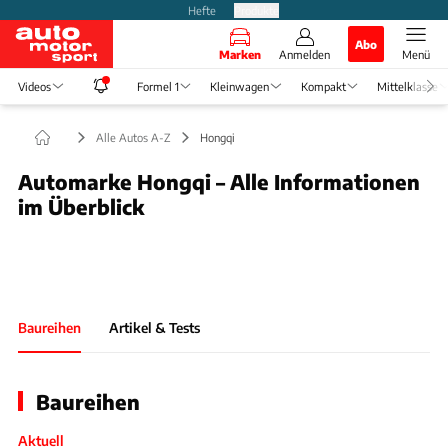
Hefte
Produkte
Abo
Marken
Anmelden
Menü
Videos
Formel 1
Kleinwagen
Kompakt
Mittelklasse
Alle Autos A-Z
Hongqi
Automarke Hongqi – Alle Informationen
im Überblick
Foto: hongqicar.de
Slide 1 von 1: Bild - Bild 1
Baureihen
Artikel & Tests
Baureihen
Aktuell