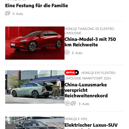
Eine Festung für die Familie
E-Auto
HONGQI TIANGONG 05 ELEKTRO-
LIMOUSINE
China-Model-3 mit 750
km Reichweite
E-Auto
HONGQI EH7 ELEKTRO-
LIMOUSINE MARKTSTART 2024
China-Luxusmarke
verspricht
Reichweitenrekord
E-Auto
HONGQI E-HS9
Elektrischer Luxus-SUV