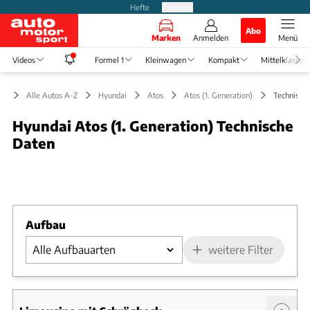
Hefte
Produkte
Abo
Marken
Anmelden
Menü
Videos
Formel 1
Kleinwagen
Kompakt
Mittelklasse
Alle Autos A-Z
Hyundai
Atos
Atos (1. Generation)
Technisch
Hyundai Atos (1. Generation) Technische
Daten
Foto: Bild-Archiv
Slide 1 von 1: Bild - Bild 1
Aufbau
weitere Filter