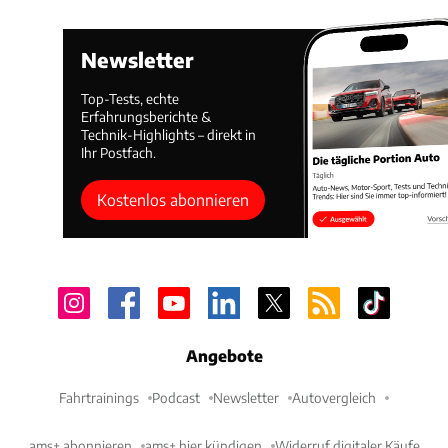
Newsletter
Top-Tests, echte
Erfahrungsberichte &
Technik-Highlights – direkt in
Ihr Postfach.
Kostenlos abonnieren
Angebote
Fahrtrainings
Podcast
Newsletter
Autovergleich
ams+ abonnieren
ams+ hier kündigen
Widerruf digitaler Käufe