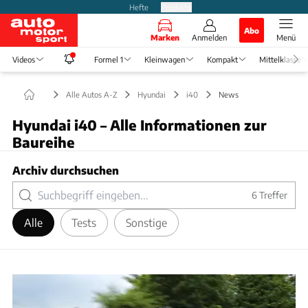
Hefte
Produkte
Abo
Marken
Anmelden
Menü
Videos
Formel 1
Kleinwagen
Kompakt
Mittelklasse
Alle Autos A-Z
Hyundai
i40
News
Hyundai i40 – Alle Informationen zur
Baureihe
Archiv durchsuchen
6
Treffer
Alle
Tests
Sonstige