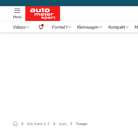
Menü
Videos
Formel 1
Kleinwagen
Kompakt
M
Alle Autos A-Z
Isuzu
Trooper