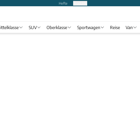
Hefte
Produkte
ittelklasse
SUV
Oberklasse
Sportwagen
Reise
Van