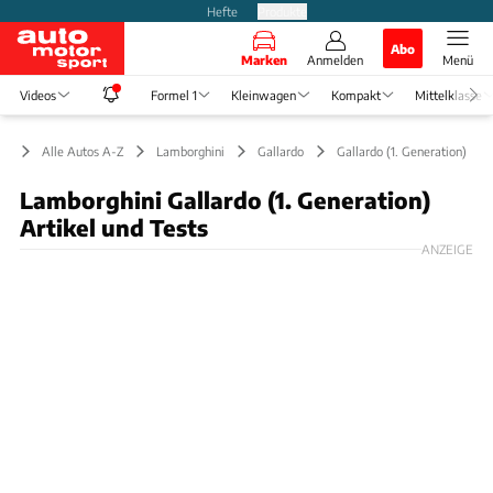
Hefte
Produkte
Abo
Marken
Anmelden
Menü
Videos
Formel 1
Kleinwagen
Kompakt
Mittelklasse
Alle Autos A-Z
Lamborghini
Gallardo
Gallardo (1. Generation)
Lamborghini Gallardo (1. Generation)
Artikel und Tests
ANZEIGE