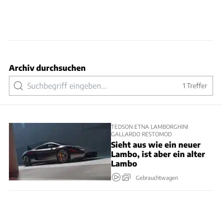
Archiv durchsuchen
1
Treffer
TEDSON ETNA LAMBORGHINI
GALLARDO RESTOMOD
Sieht aus wie ein neuer
Lambo, ist aber ein alter
Lambo
Gebrauchtwagen