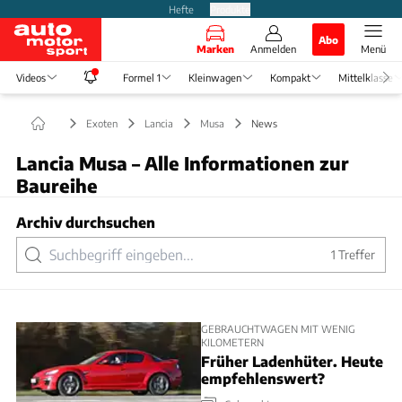
Hefte
Produkte
Abo
Marken
Anmelden
Menü
Videos
Formel 1
Kleinwagen
Kompakt
Mittelklasse
Exoten
Lancia
Musa
News
Lancia Musa – Alle Informationen zur
Baureihe
Archiv durchsuchen
1
Treffer
GEBRAUCHTWAGEN MIT WENIG
KILOMETERN
Früher Ladenhüter. Heute
empfehlenswert?