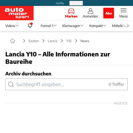
Hefte
Produkte
Abo
Marken
Anmelden
Menü
Videos
Formel 1
Kleinwagen
Kompakt
Mittelklasse
Exoten
Lancia
Y10
News
Lancia Y10 – Alle Informationen zur
Baureihe
Archiv durchsuchen
0
Treffer
ANZEIGE