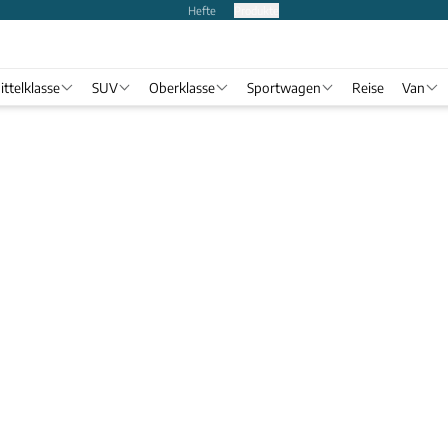
Hefte
Produkte
ittelklasse
SUV
Oberklasse
Sportwagen
Reise
Van