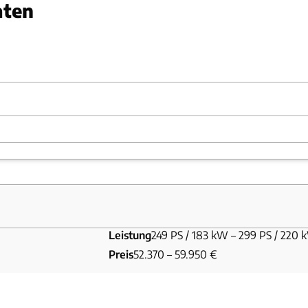
aten
MDB
Leistung
249 PS / 183 kW – 299 PS / 220 
Preis
52.370 – 59.950 €