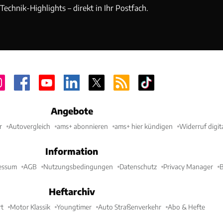
echnik-Highlights – direkt in Ihr Postfach.
Angebote
r
Autovergleich
ams+ abonnieren
ams+ hier kündigen
Widerruf digit
Information
essum
AGB
Nutzungsbedingungen
Datenschutz
Privacy Manager
B
Heftarchiv
t
Motor Klassik
Youngtimer
Auto Straßenverkehr
Abo & Hefte