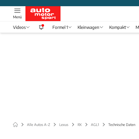
Menü
Videos
Formel 1
Kleinwagen
Kompakt
M
Alle Autos A-Z
Lexus
RX
AGL1
Technische Daten