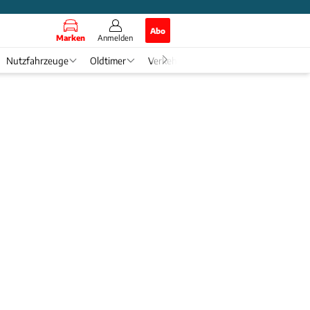
Abo
Marken
Anmelden
Nutzfahrzeuge
Oldtimer
Verkehr
Tech & Zukunft
Auto