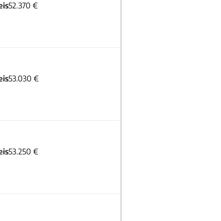
eis
52.370 €
eis
53.030 €
eis
53.250 €