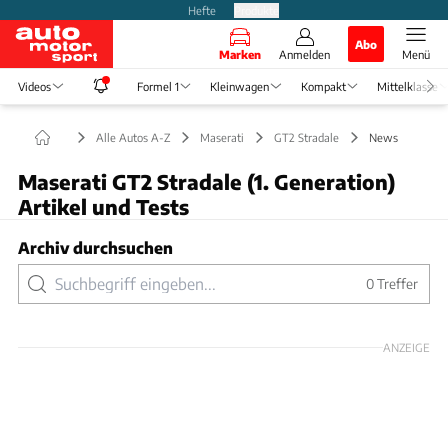
Hefte
Produkte
Abo
Marken
Anmelden
Menü
Videos
Formel 1
Kleinwagen
Kompakt
Mittelklasse
Alle Autos A-Z
Maserati
GT2 Stradale
News
Maserati GT2 Stradale (1. Generation)
Artikel und Tests
Archiv durchsuchen
0
Treffer
ANZEIGE