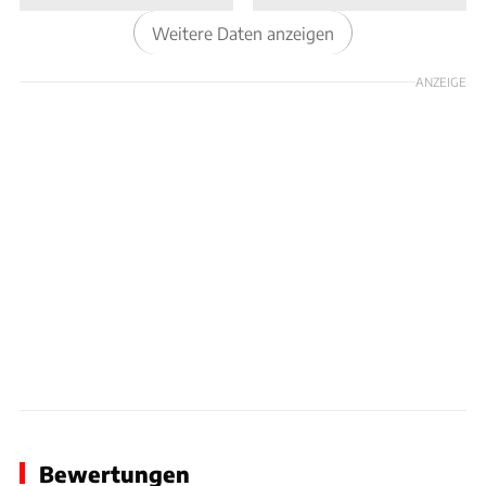
schöpft. Das maximale Drehmoment liegt bei
Weitere Daten anzeigen
490 Nm. Die Schaltungsoptionen umfassen eine
Sechsgang-Automatik und ein manuelles
ANZEIGE
Sechsganggetriebe. In knapp 4,5 Sekunden soll
der Morgan Aero Supersports von null auf 100
km/h beschleunigen, die Höchstgeschwindigkeit
soll bei 273 km/h liegen.
Beim Design bleibt der Sportwagen der
klassischen Linie der Briten treu. Lediglich im
Heckbereich zeigt der Morgan Aero Supersports
neue Züge. Der Kofferraum fasst reichlich
Gepäck, die schlitzförmigen Rückleuchten
setzen Akzente.
Bewertungen