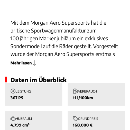
Slide 1 von 1: Bild - Bild 1
Mit dem Morgan Aero Supersports hat die
britische Sportwagenmanufaktur zum
100.jährigen Markenjubiläum ein exklusives
Sondermodell auf die Räder gestellt. Vorgestellt
wurde der Morgan Aero Supersports erstmals
auf der Villa d'Este 2009. Der Sportwagen ging
Mehr lesen
Anfang 2010 in Produktion.
Daten im Überblick
Der Morgan Aero Supersports baut auf dem
LEISTUNG
VERBRAUCH
Aluchassis des Rennmodells Aero 8 GT3 auf.
367 PS
11 l/100km
Auch die Karosserie mit den herausnehmbaren
Dachteilen ist aus Aluminium geformt. Unter
der langen Motorhaube arbeitet ein BMW-
HUBRAUM
GRUNDPREIS
Achtzylinder, der aus 4,8 Liter Hubraum 367 PS
4.799 cm³
168.000 €