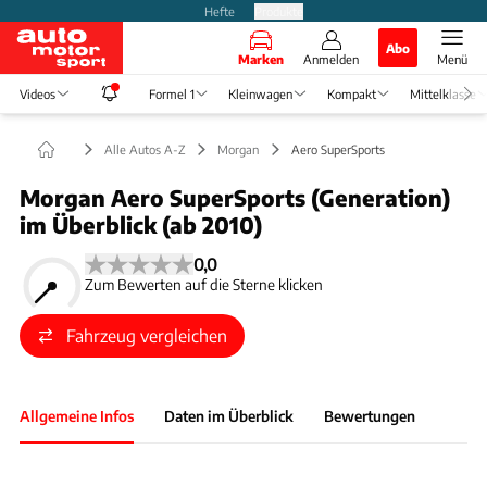
Hefte
Produkte
Abo
Marken
Anmelden
Menü
Videos
Formel 1
Kleinwagen
Kompakt
Mittelklasse
Alle Autos A-Z
Morgan
Aero SuperSports
Morgan Aero SuperSports (Generation)
im Überblick (ab 2010)
0,0
Zum Bewerten auf die Sterne klicken
Fahrzeug vergleichen
Allgemeine Infos
Daten im Überblick
Bewertungen