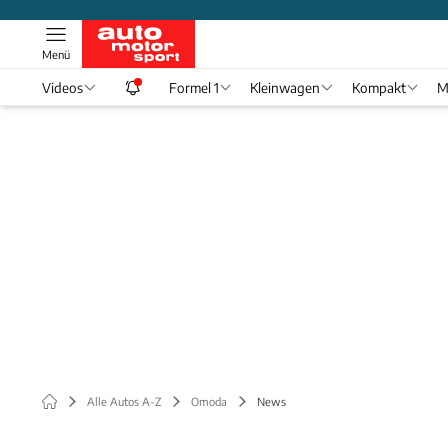
Menü
Videos
Formel 1
Kleinwagen
Kompakt
M
Alle Autos A-Z
Omoda
News