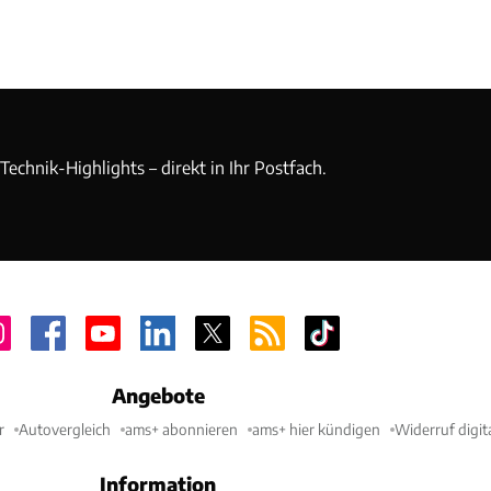
echnik-Highlights – direkt in Ihr Postfach.
Angebote
r
Autovergleich
ams+ abonnieren
ams+ hier kündigen
Widerruf digit
Information