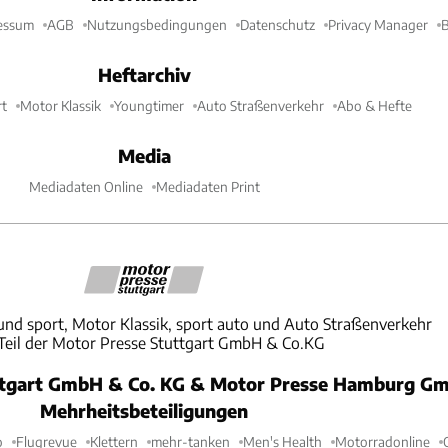
essum
AGB
Nutzungsbedingungen
Datenschutz
Privacy Manager
B
Heftarchiv
t
Motor Klassik
Youngtimer
Auto Straßenverkehr
Abo & Hefte
Media
Mediadaten Online
Mediadaten Print
und sport, Motor Klassik, sport auto und Auto Straßenverkehr
 Teil der Motor Presse Stuttgart GmbH & Co.KG
ttgart GmbH & Co. KG & Motor Presse Hamburg Gm
Mehrheitsbeteiligungen
o
Flugrevue
Klettern
mehr-tanken
Men's Health
Motorradonline