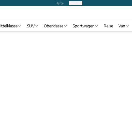
Hefte
Produkte
ittelklasse
SUV
Oberklasse
Sportwagen
Reise
Van