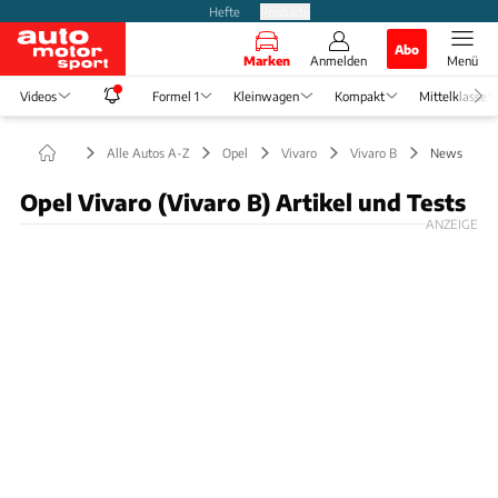
Hefte
Produkte
Abo
Marken
Anmelden
Menü
Videos
Formel 1
Kleinwagen
Kompakt
Mittelklasse
Alle Autos A-Z
Opel
Vivaro
Vivaro B
News
Opel Vivaro (Vivaro B) Artikel und Tests
ANZEIGE