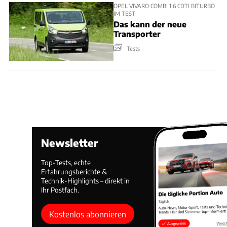
OPEL VIVARO COMBI 1.6 CDTI BITURBO
IM TEST
Das kann der neue
Transporter
Tests
Newsletter
Top-Tests, echte
Erfahrungsberichte &
Technik-Highlights – direkt in
Ihr Postfach.
Kostenlos abonnieren