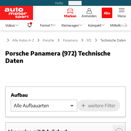
Hefte
Produkte
Abo
Marken
Anmelden
Menü
Videos
Formel 1
Kleinwagen
Kompakt
Mittelklasse
Alle Autos A-Z
Porsche
Panamera
972
Technische Daten
Porsche Panamera (972) Technische
Daten
Foto: Porsche
Slide 1 von 1: Bild - Bild 1
Aufbau
weitere Filter