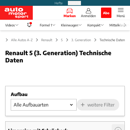
Hefte
Produkte
Abo
Marken
Anmelden
Menü
Videos
Formel 1
Kleinwagen
Kompakt
Mittelklasse
Alle Autos A-Z
Renault
5
3. Generation
Technische Daten
Renault 5 (3. Generation) Technische
Daten
Foto: Yannick Brossard
Slide 1 von 1: Bild - Bild 1
Aufbau
weitere Filter