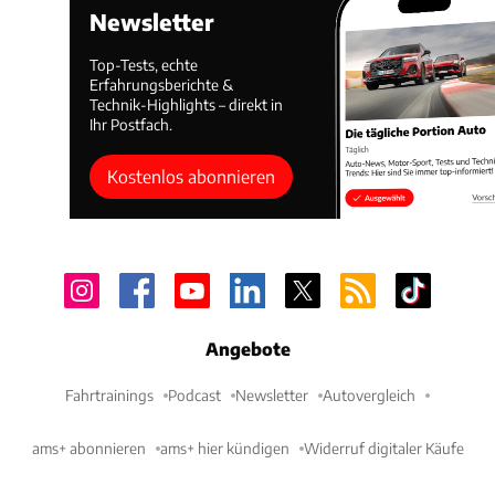
Newsletter
Top-Tests, echte
Erfahrungsberichte &
Technik-Highlights – direkt in
Ihr Postfach.
Kostenlos abonnieren
Angebote
Fahrtrainings
Podcast
Newsletter
Autovergleich
ams+ abonnieren
ams+ hier kündigen
Widerruf digitaler Käufe