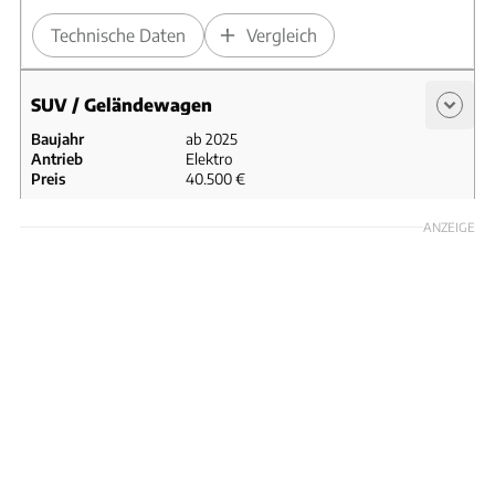
Technische Daten
Vergleich
SUV / Geländewagen
Baujahr
ab 2025
Antrieb
Elektro
Preis
40.500 €
Renault Scénic E-Tech 170 Comfort Range (ab 2025)
ANZEIGE
Antrieb
Elektro
Preis
40.500 €
Technische Daten
Vergleich