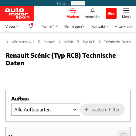
Hefte
Produkte
Abo
Marken
Anmelden
Menü
Videos
Formel 1
Kleinwagen
Kompakt
Mittelklasse
Alle Autos A-Z
Renault
Scénic
Typ RCB
Technische Daten
Renault Scénic (Typ RCB) Technische
Daten
Foto: Renault - Medien-DB
Slide 1 von 1: Bild - Bild 1
Aufbau
weitere Filter