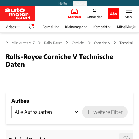
Hefte
Produkte
Abo
Marken
Anmelden
Menü
Videos
Formel 1
Kleinwagen
Kompakt
Mittelklasse
Alle Autos A-Z
Rolls-Royce
Corniche
Corniche V
Technische 
Rolls-Royce Corniche V Technische
Daten
Slide 1 von 1: Bild - Bild 1
Aufbau
weitere Filter