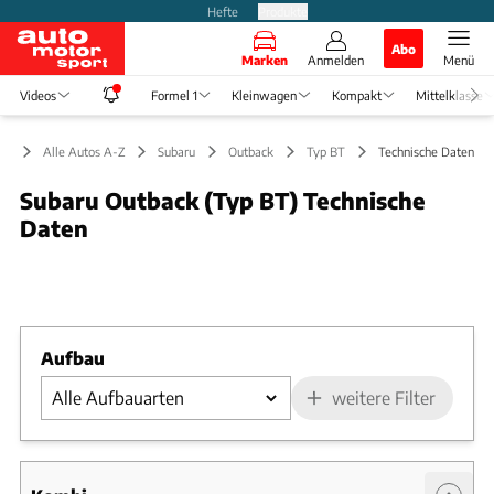
Hefte
Produkte
Abo
Marken
Anmelden
Menü
Videos
Formel 1
Kleinwagen
Kompakt
Mittelklasse
Alle Autos A-Z
Subaru
Outback
Typ BT
Technische Daten
Subaru Outback (Typ BT) Technische
Daten
Foto: MDB
Slide 1 von 1: Bild - Bild 1
Aufbau
weitere Filter