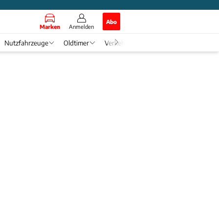
Abo
Marken
Anmelden
Nutzfahrzeuge
Oldtimer
Verkehr
Tech & Zukunft
Auto