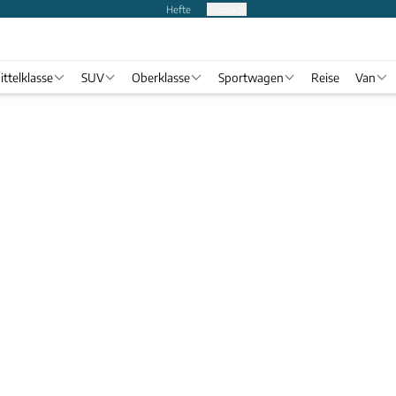
Hefte
Produkte
ittelklasse
SUV
Oberklasse
Sportwagen
Reise
Van