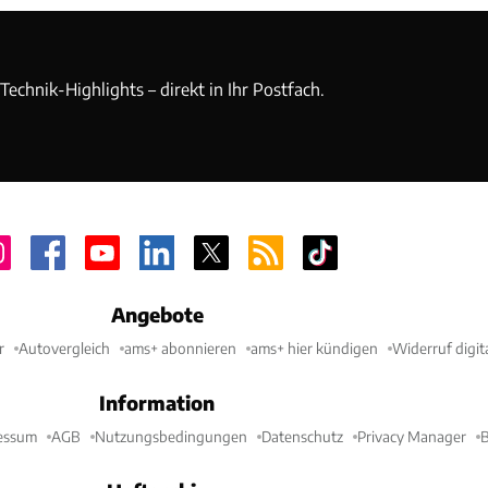
echnik-Highlights – direkt in Ihr Postfach.
Angebote
r
Autovergleich
ams+ abonnieren
ams+ hier kündigen
Widerruf digit
Information
essum
AGB
Nutzungsbedingungen
Datenschutz
Privacy Manager
B