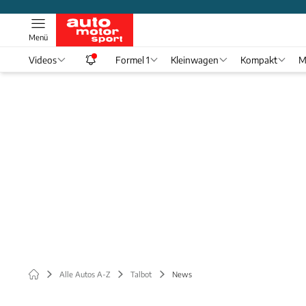
Menü
Videos
Formel 1
Kleinwagen
Kompakt
M
Alle Autos A-Z
Talbot
News