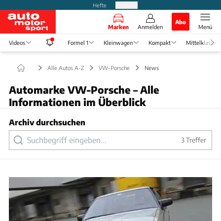
Hefte
Produkte
Abo
Marken
Anmelden
Menü
Videos
Formel 1
Kleinwagen
Kompakt
Mittelklasse
Alle Autos A-Z
VW-Porsche
News
Automarke VW-Porsche – Alle
Informationen im Überblick
Archiv durchsuchen
3
Treffer