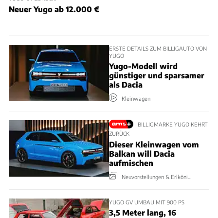
Neuer Yugo ab 12.000 €
ERSTE DETAILS ZUM BILLIGAUTO VON
YUGO
Yugo-Modell wird
günstiger und sparsamer
als Dacia
Kleinwagen
BILLIGMARKE YUGO KEHRT
ZURÜCK
Dieser Kleinwagen vom
Balkan will Dacia
aufmischen
Neuvorstellungen & Erlkönige
YUGO GV UMBAU MIT 900 PS
3,5 Meter lang, 16