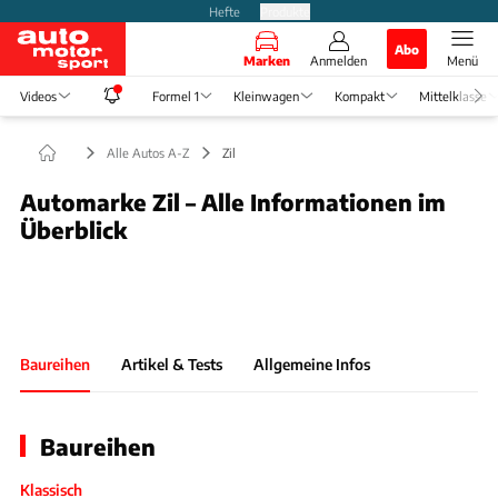
Hefte
Produkte
Abo
Marken
Anmelden
Menü
Videos
Formel 1
Kleinwagen
Kompakt
Mittelklasse
Alle Autos A-Z
Zil
Automarke Zil – Alle Informationen im
Überblick
Slide 1 von 1: Bild - Bild 1
Baureihen
Artikel & Tests
Allgemeine Infos
Baureihen
Klassisch