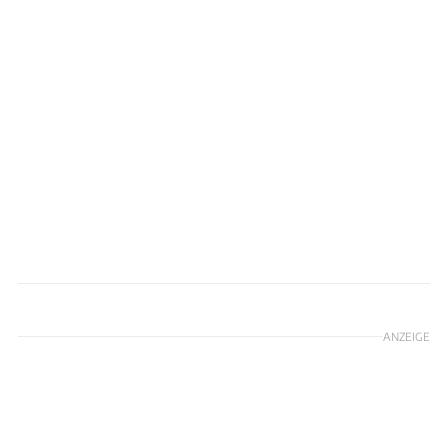
Hans-Dieter Seufert
ANZEIGE