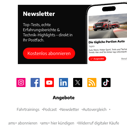
Newsletter
Top-Tests, echte
Erfahrungsberichte &
Technik-Highlights – direkt in
Ihr Postfach.
Kostenlos abonnieren
Angebote
Fahrtrainings
Podcast
Newsletter
Autovergleich
ams+ abonnieren
ams+ hier kündigen
Widerruf digitaler Käufe