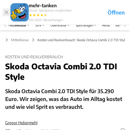
Hefte
Produkte
mehr-tanken
Clever Spritpreise vergleichen
Öffnen
Abo
★
★
★
★
★
★
Marken
Anmelden
Menü
335.000+
Bewertungen
Mittelklasse
SUV
Oberklasse
Sportwagen
Reise
Van
Mittelklasse
Kosten und Realverbrauch: Skoda Octavia Combi 2.0 TDI Style
KOSTEN UND REALVERBRAUCH
Skoda Octavia Combi 2.0 TDI
Style
Skoda Octavia Combi 2.0 TDI Style für 35.290
Euro. Wir zeigen, was das Auto im Alltag kostet
und wie viel Sprit es verbraucht.
Gregor Hebermehl