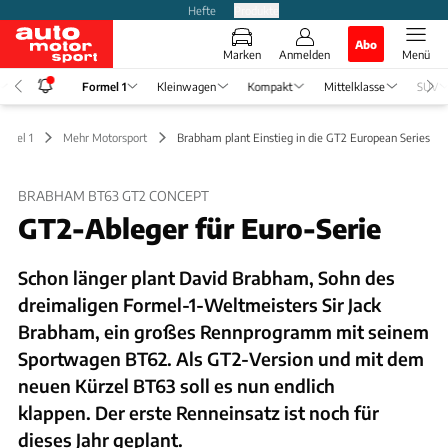
Hefte
Produkte
Abo
Marken
Anmelden
Menü
Formel 1
Kleinwagen
Kompakt
Mittelklasse
SUV
ormel 1
Mehr Motorsport
Brabham plant Einstieg in die GT2 European Series
BRABHAM BT63 GT2 CONCEPT
GT2-Ableger für Euro-Serie
Schon länger plant David Brabham, Sohn des
dreimaligen Formel-1-Weltmeisters Sir Jack
Brabham, ein großes Rennprogramm mit seinem
Sportwagen BT62. Als GT2-Version und mit dem
neuen Kürzel BT63 soll es nun endlich
klappen. Der erste Renneinsatz ist noch für
dieses Jahr geplant.