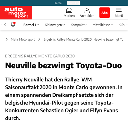
Hefte
Produkte
Abo
Marken
Anmelden
Menü
Formel 1
Kleinwagen
Kompakt
Mittelklasse
SUV
 1
Mehr Motorsport
Ergebnis Rallye Monte Carlo 2020: Neuville bezwingt Toyo
ERGEBNIS RALLYE MONTE CARLO 2020
Neuville bezwingt Toyota-Duo
Thierry Neuville hat den Rallye-WM-
Saisonauftakt 2020 in Monte Carlo gewonnen. In
einem spannenden Dreikampf setzte sich der
belgische Hyundai-Pilot gegen seine Toyota-
Konkurrenten Sebastien Ogier und Elfyn Evans
durch.