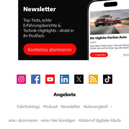
Newsletter
Top-Tests, echte
Erfahrungsberichte &
Technik-Highlights – direkt in
Ihr Postfach.
Kostenlos abonnieren
Angebote
Fahrtrainings
Podcast
Newsletter
Autovergleich
ams+ abonnieren
ams+ hier kündigen
Widerruf digitaler Käufe