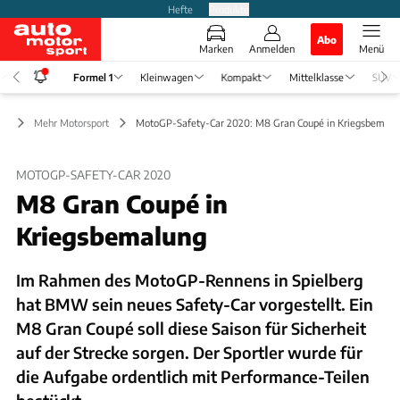
Hefte
Produkte
Abo
Marken
Anmelden
Menü
Formel 1
Kleinwagen
Kompakt
Mittelklasse
SUV
 1
Mehr Motorsport
MotoGP-Safety-Car 2020: M8 Gran Coupé in Kriegsbemalu
MOTOGP-SAFETY-CAR 2020
M8 Gran Coupé in
Kriegsbemalung
Im Rahmen des MotoGP-Rennens in Spielberg
hat BMW sein neues Safety-Car vorgestellt. Ein
M8 Gran Coupé soll diese Saison für Sicherheit
auf der Strecke sorgen. Der Sportler wurde für
die Aufgabe ordentlich mit Performance-Teilen