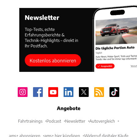
Newsletter
Top-Tests, echte
Erfahrungsberichte &
Technik-Highlights – direkt in
Ihr Postfach.
Kostenlos abonnieren
Angebote
Fahrtrainings
Podcast
Newsletter
Autovergleich
ams+ abonnieren
ams+ hier kündigen
Widerruf digitaler Käufe