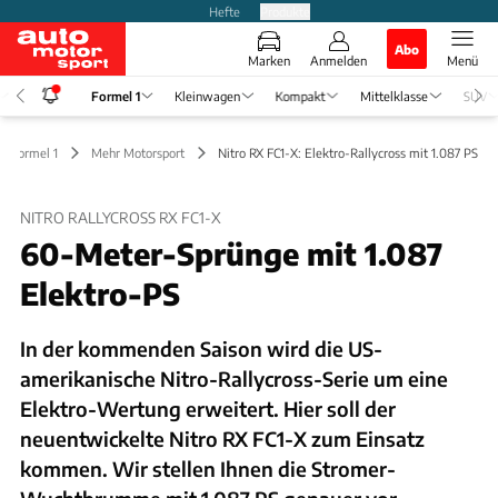
Hefte
Produkte
Abo
Marken
Anmelden
Menü
Formel 1
Kleinwagen
Kompakt
Mittelklasse
SUV
Formel 1
Mehr Motorsport
Nitro RX FC1-X: Elektro-Rallycross mit 1.087 PS
NITRO RALLYCROSS RX FC1-X
60-Meter-Sprünge mit 1.087
Elektro-PS
In der kommenden Saison wird die US-
amerikanische Nitro-Rallycross-Serie um eine
Elektro-Wertung erweitert. Hier soll der
neuentwickelte Nitro RX FC1-X zum Einsatz
kommen. Wir stellen Ihnen die Stromer-