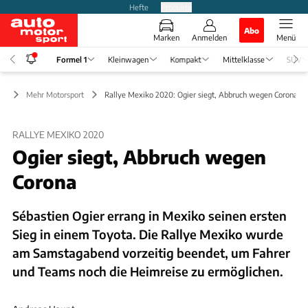
Hefte
Produkte
Abo
Marken
Anmelden
Menü
Formel 1
Kleinwagen
Kompakt
Mittelklasse
SUV
 1
Mehr Motorsport
Rallye Mexiko 2020: Ogier siegt, Abbruch wegen Corona
RALLYE MEXIKO 2020
Ogier siegt, Abbruch wegen
Corona
Sébastien Ogier errang in Mexiko seinen ersten
Sieg in einem Toyota. Die Rallye Mexiko wurde
am Samstagabend vorzeitig beendet, um Fahrer
und Teams noch die Heimreise zu ermöglichen.