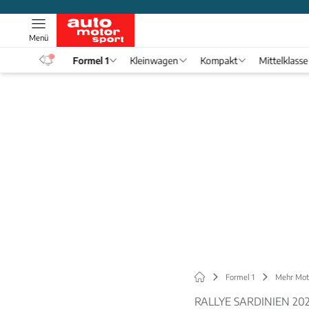
Menü
eos
Formel 1
Kleinwagen
Kompakt
Mittelklasse
Formel 1
Mehr Mot
RALLYE SARDINIEN 20