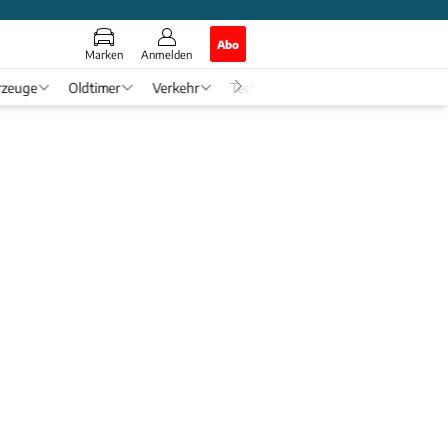
Abo
Marken
Anmelden
rzeuge
Oldtimer
Verkehr
Tech & Zukunft
Auto-Horosko