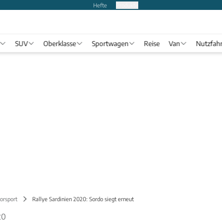
Hefte
Produkte
SUV
Oberklasse
Sportwagen
Reise
Van
Nutzfah
orsport
Rallye Sardinien 2020: Sordo siegt erneut
20