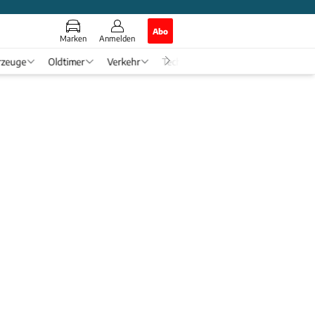
Abo
Marken
Anmelden
rzeuge
Oldtimer
Verkehr
Tech & Zukunft
Auto-Horosko