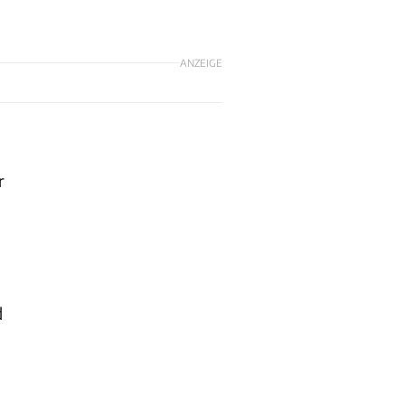
ANZEIGE
r
d