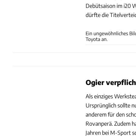
Debütsaison im i20 W
dürfte die Titelvert
Ein ungewöhnliches Bild
Toyota an.
Ogier verpflic
Als einziges Werkstea
Ursprünglich sollte 
anderem für den sch
Rovanperä. Zudem ha
Jahren bei M-Sport sc