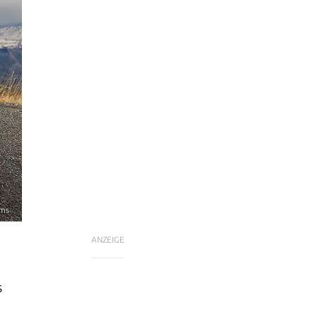
ams
ANZEIGE
s