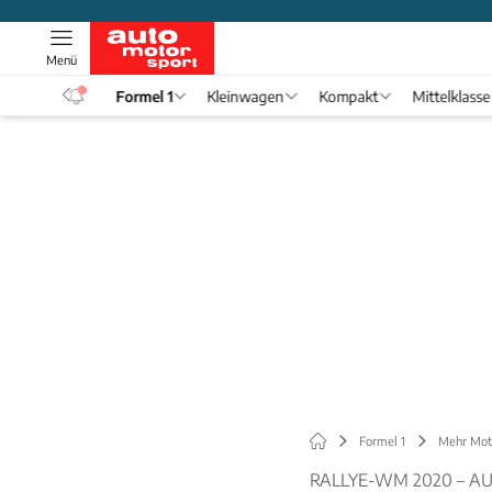
Menü
eos
Formel 1
Kleinwagen
Kompakt
Mittelklasse
Formel 1
Mehr Mot
RALLYE-WM 2020 – A