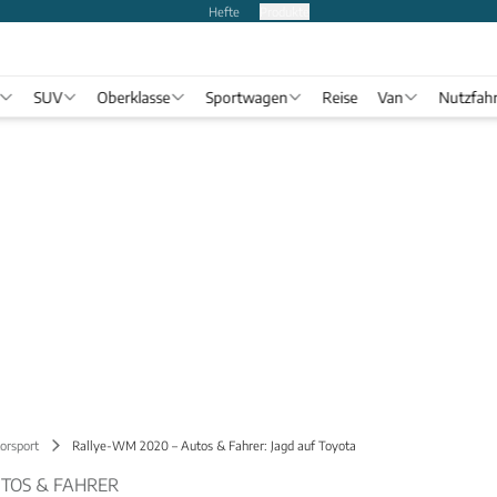
Hefte
Produkte
SUV
Oberklasse
Sportwagen
Reise
Van
Nutzfah
orsport
Rallye-WM 2020 – Autos & Fahrer: Jagd auf Toyota
UTOS & FAHRER