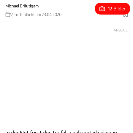
Michael Bräutigam
12 Bilder
Veröffentlicht am 23.04.2020
Foto: NLS / VCO
ANZEIGE
In der Not frisst der Teufel ja bekanntlich Fliegen.