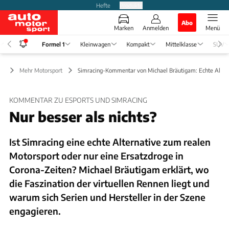
Hefte
Produkte
Abo
Marken
Anmelden
Menü
Formel 1
Kleinwagen
Kompakt
Mittelklasse
SUV
 1
Mehr Motorsport
Simracing-Kommentar von Michael Bräutigam: Echte Alter
KOMMENTAR ZU ESPORTS UND SIMRACING
Nur besser als nichts?
Ist Simracing eine echte Alternative zum realen
Motorsport oder nur eine Ersatzdroge in
Corona-Zeiten? Michael Bräutigam erklärt, wo
die Faszination der virtuellen Rennen liegt und
warum sich Serien und Hersteller in der Szene
engagieren.