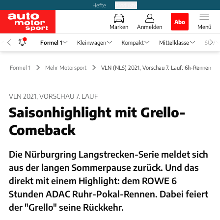
Hefte
Produkte
Abo
Marken
Anmelden
Menü
Formel 1
Kleinwagen
Kompakt
Mittelklasse
SUV
Formel 1
Mehr Motorsport
VLN (NLS) 2021, Vorschau 7. Lauf: 6h-Rennen
VLN 2021, VORSCHAU 7. LAUF
Saisonhighlight mit Grello-
Comeback
Die Nürburgring Langstrecken-Serie meldet sich
aus der langen Sommerpause zurück. Und das
direkt mit einem Highlight: dem ROWE 6
Stunden ADAC Ruhr-Pokal-Rennen. Dabei feiert
der "Grello" seine Rückkehr.