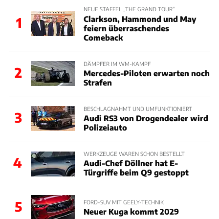
NEUE STAFFEL „THE GRAND TOUR“
Clarkson, Hammond und May
1
feiern überraschendes
Comeback
DÄMPFER IM WM-KAMPF
2
Mercedes-Piloten erwarten noch
Strafen
BESCHLAGNAHMT UND UMFUNKTIONIERT
3
Audi RS3 von Drogendealer wird
Polizeiauto
WERKZEUGE WAREN SCHON BESTELLT
4
Audi-Chef Döllner hat E-
Türgriffe beim Q9 gestoppt
5
FORD-SUV MIT GEELY-TECHNIK
Neuer Kuga kommt 2029