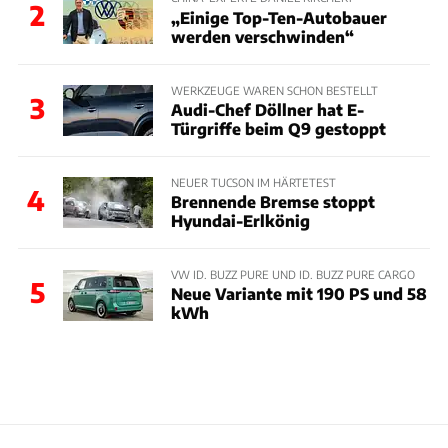
2
„Einige Top-Ten-Autobauer
werden verschwinden“
WERKZEUGE WAREN SCHON BESTELLT
3
Audi-Chef Döllner hat E-
Türgriffe beim Q9 gestoppt
NEUER TUCSON IM HÄRTETEST
4
Brennende Bremse stoppt
Hyundai-Erlkönig
VW ID. BUZZ PURE UND ID. BUZZ PURE CARGO
5
Neue Variante mit 190 PS und 58
kWh