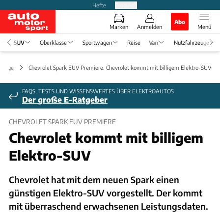
Hefte
Produkte
Abo
Marken
Anmelden
Menü
SUV
Oberklasse
Sportwagen
Reise
Van
Nutzfahrzeuge
könige
Chevrolet Spark EUV Premiere: Chevrolet kommt mit billigem Elektro-SUV
FAQS, TESTS UND WISSENSWERTES ÜBER ELEKTROAUTOS
Der große E-Ratgeber
CHEVROLET SPARK EUV PREMIERE
Chevrolet kommt mit billigem
Elektro-SUV
Chevrolet hat mit dem neuen Spark einen
günstigen Elektro-SUV vorgestellt. Der kommt
mit überraschend erwachsenen Leistungsdaten.