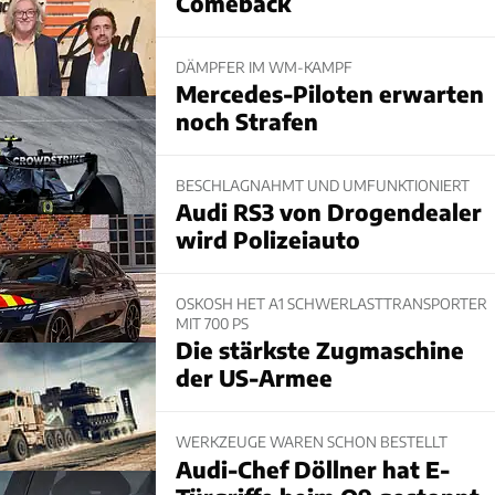
Comeback
DÄMPFER IM WM-KAMPF
Mercedes-Piloten erwarten
noch Strafen
BESCHLAGNAHMT UND UMFUNKTIONIERT
Audi RS3 von Drogendealer
wird Polizeiauto
OSKOSH HET A1 SCHWERLASTTRANSPORTER
MIT 700 PS
Die stärkste Zugmaschine
der US-Armee
WERKZEUGE WAREN SCHON BESTELLT
Audi-Chef Döllner hat E-