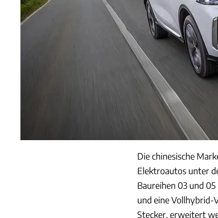
Die chinesische Mark
Elektroautos unter 
Baureihen 03 und 05
und eine Vollhybrid-V
Stecker, erweitert w