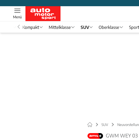
Menü
nwagen
Kompakt
Mittelklasse
SUV
Oberklasse
Spor
SUV
Neuvorstellun
GWM WEY 03