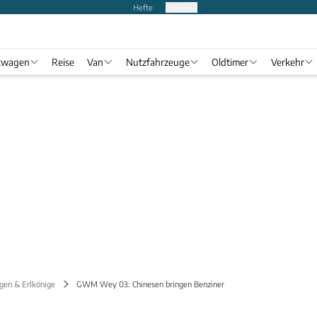
Hefte
Produkte
twagen
Reise
Van
Nutzfahrzeuge
Oldtimer
Verkehr
gen & Erlkönige
GWM Wey 03: Chinesen bringen Benziner