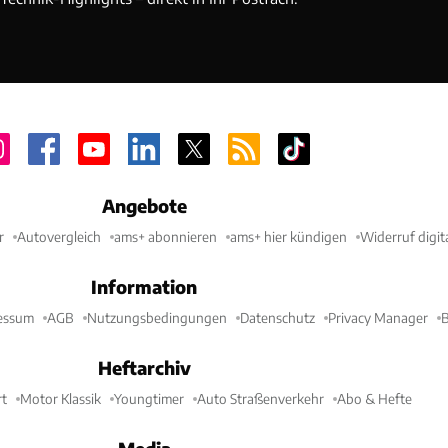
Angebote
r
Autovergleich
ams+ abonnieren
ams+ hier kündigen
Widerruf digit
Information
essum
AGB
Nutzungsbedingungen
Datenschutz
Privacy Manager
B
Heftarchiv
t
Motor Klassik
Youngtimer
Auto Straßenverkehr
Abo & Hefte