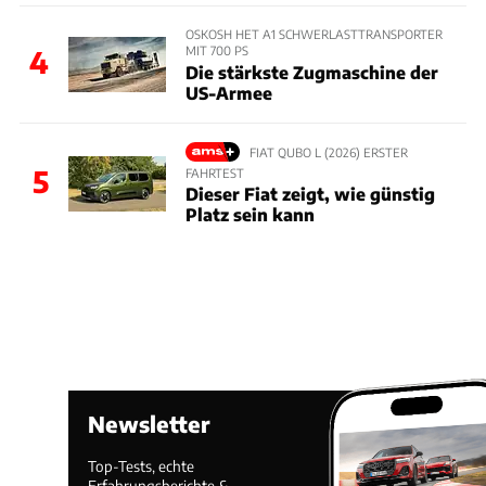
OSKOSH HET A1 SCHWERLASTTRANSPORTER
MIT 700 PS
4
Die stärkste Zugmaschine der
US-Armee
FIAT QUBO L (2026) ERSTER
5
FAHRTEST
Dieser Fiat zeigt, wie günstig
Platz sein kann
Newsletter
Top-Tests, echte
Erfahrungsberichte &