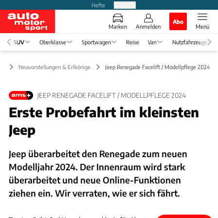
Hefte
Produkte
Abo
Marken
Anmelden
Menü
SUV
Oberklasse
Sportwagen
Reise
Van
Nutzfahrzeuge
UV
Neuvorstellungen & Erlkönige
Jeep Renegade Facelift / Modellpflege 2024
JEEP RENEGADE FACELIFT / MODELLPFLEGE 2024
Erste Probefahrt im kleinsten
Jeep
Jeep überarbeitet den Renegade zum neuen
Modelljahr 2024. Der Innenraum wird stark
überarbeitet und neue Online-Funktionen
ziehen ein. Wir verraten, wie er sich fährt.