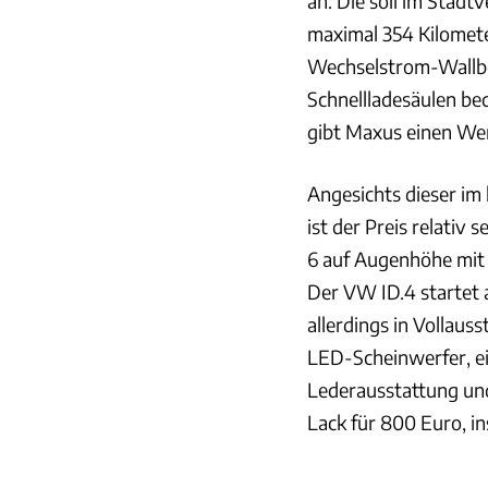
an. Die soll im Stadt
maximal 354 Kilomet
Wechselstrom-Wallbo
Schnellladesäulen bed
gibt Maxus einen Wer
Angesichts dieser i
ist der Preis relativ
6 auf Augenhöhe mit
Der VW ID.4 startet a
allerdings in Vollaus
LED-Scheinwerfer, 
Lederausstattung und
Lack für 800 Euro, i