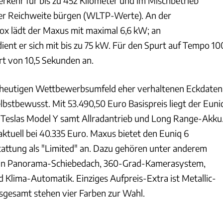
verkehr für bis zu 452 Kilometer und im Mischbetrieb
er Reichweite bürgen (WLTP-Werte). An der
x lädt der Maxus mit maximal 6,6 kW; an
ient er sich mit bis zu 75 kW. Für den Spurt auf Tempo 10
t von 10,5 Sekunden an.
m heutigen Wettbewerbsumfeld eher verhaltenen Eckdaten
 selbstbewusst. Mit 53.490,50 Euro Basispreis liegt der Euni
 Teslas Model Y samt Allradantrieb und Long Range-Akku
ktuell bei 40.335 Euro. Maxus bietet den Euniq 6
stattung als "Limited" an. Dazu gehören unter anderem
ein Panorama-Schiebedach, 360-Grad-Kamerasystem,
 Klima-Automatik. Einziges Aufpreis-Extra ist Metallic-
nsgesamt stehen vier Farben zur Wahl.