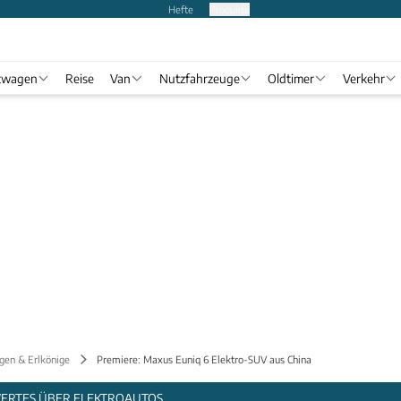
Hefte
Produkte
twagen
Reise
Van
Nutzfahrzeuge
Oldtimer
Verkehr
gen & Erlkönige
Premiere: Maxus Euniq 6 Elektro-SUV aus China
WERTES ÜBER ELEKTROAUTOS