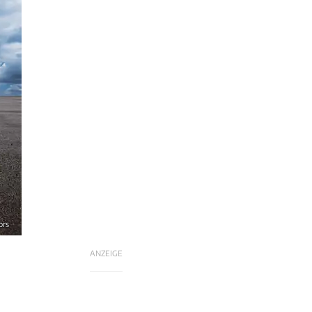
ors
ANZEIGE