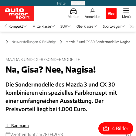
Hefte
Produkte
Abo
Marken
Anmelden
Menü
Kompakt
Mittelklasse
SUV
Oberklasse
Sportwagen
Rei
kt
Neuvorstellungen & Erlkönige
Mazda 3 und CX-30 Sondermodelle: Nagisa spa
MAZDA 3 UND CX-30 SONDERMODELLE
Na, Gisa? Nee, Nagisa!
Die Sondermodelle des Mazda 3 und CX-30
kombinieren ein spezielles Farbkonzept mit
einer umfangreichen Ausstattung. Der
Preisvorteil liegt bei 1.000 Euro.
Uli Baumann
4 Bilder
Veröffentlicht am 28.09.2023